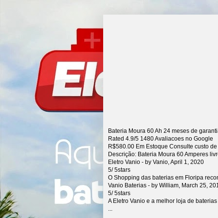
Bateria Moura 60 Ah 24 meses de garant
Rated
4.9
/5
1480
Avaliacoes no Google
R$
580.00
Em Estoque Consulte custo de
Descrição:
Bateria Moura 60 Amperes liv
Eletro Vanio
- by
Vanio
,
April 1, 2020
5
/
5
stars
O Shopping das baterias em Floripa rec
Vanio Baterias
- by
William
,
March 25, 20
5
/
5
stars
A Eletro Vanio e a melhor loja de bateria
...