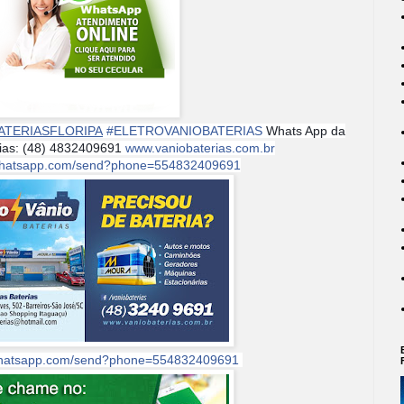
ATERIASFLORIPA
#
ELETROVANIOBATERIAS
Whats App da
rias: (48) 4832409691
www.vaniobaterias.com.br
i.whatsapp.com/send?phone=554832409691
.whatsapp.com/send?phone=554832409691