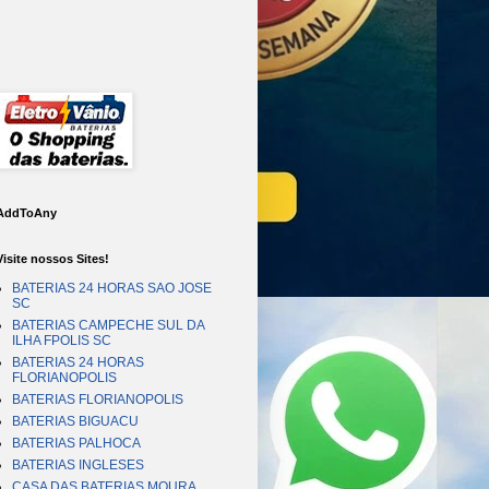
AddToAny
Visite nossos Sites!
BATERIAS 24 HORAS SAO JOSE
SC
BATERIAS CAMPECHE SUL DA
ILHA FPOLIS SC
BATERIAS 24 HORAS
FLORIANOPOLIS
BATERIAS FLORIANOPOLIS
BATERIAS BIGUACU
BATERIAS PALHOCA
BATERIAS INGLESES
CASA DAS BATERIAS MOURA