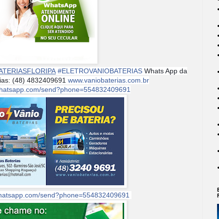
ATERIASFLORIPA
#
ELETROVANIOBATERIAS
Whats App da
rias: (48) 4832409691
www.vaniobaterias.com.br
i.whatsapp.com/send?phone=554832409691
.whatsapp.com/send?phone=554832409691