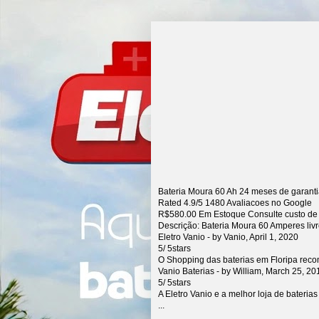
Bateria Moura 60 Ah 24 meses de garant
Rated
4.9
/5
1480
Avaliacoes no Google
R$
580.00
Em Estoque Consulte custo de
Descrição:
Bateria Moura 60 Amperes liv
Eletro Vanio
- by
Vanio
,
April 1, 2020
5
/
5
stars
O Shopping das baterias em Floripa rec
Vanio Baterias
- by
William
,
March 25, 20
5
/
5
stars
A Eletro Vanio e a melhor loja de bateria
...