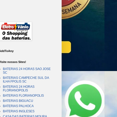
AddToAny
Visite nossos Sites!
BATERIAS 24 HORAS SAO JOSE
SC
BATERIAS CAMPECHE SUL DA
ILHA FPOLIS SC
BATERIAS 24 HORAS
FLORIANOPOLIS
BATERIAS FLORIANOPOLIS
BATERIAS BIGUACU
BATERIAS PALHOCA
BATERIAS INGLESES
CASA DAS BATERIAS MOURA