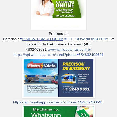
Precisou de
Baterias?
#
DISKBATERIASFLORIPA
#
ELETROVANIOBATERIAS
W
hats App da Eletro Vânio Baterias: (48)
4832409691
www.vaniobaterias.com.br
https://api.whatsapp.com/send?phone=554832409691
https://api.whatsapp.com/send?phone=554832409691