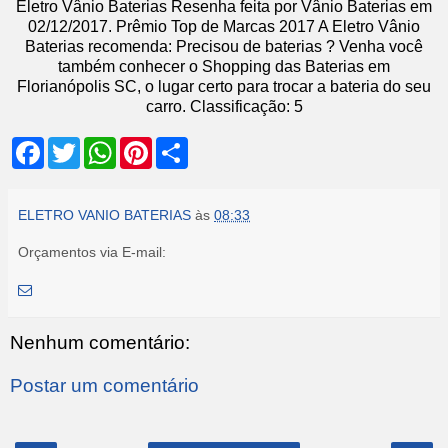
Eletro Vânio Baterias
Resenha feita por
Vânio Baterias
em
02
/12/2017
.
Prêmio Top de Marcas 2017
A Eletro Vânio
Baterias recomenda: Precisou de baterias ? Venha você
também conhecer o Shopping das Baterias em
Florianópolis SC, o lugar certo para trocar a bateria do seu
carro.
Classificação:
5
F
T
W
P
S
a
w
h
i
h
c
i
a
n
a
e
t
t
t
r
b
t
s
e
e
ELETRO VANIO BATERIAS
às
08:33
o
e
A
r
o
r
p
e
Orçamentos via E-mail:
k
p
s
t
Nenhum comentário:
Postar um comentário