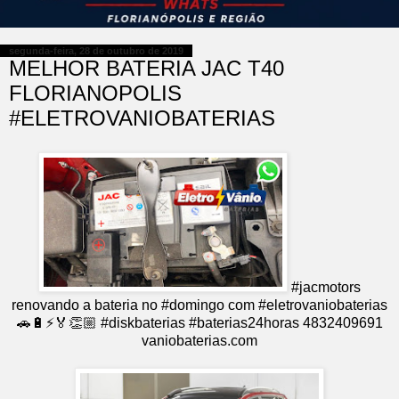
segunda-feira, 28 de outubro de 2019
MELHOR BATERIA JAC T40
FLORIANOPOLIS
#ELETROVANIOBATERIAS
#jacmotors
renovando a bateria no #domingo com #eletrovaniobaterias
🚗🔋⚡️🏅👏🏼 #diskbaterias #baterias24horas 4832409691
vaniobaterias.com