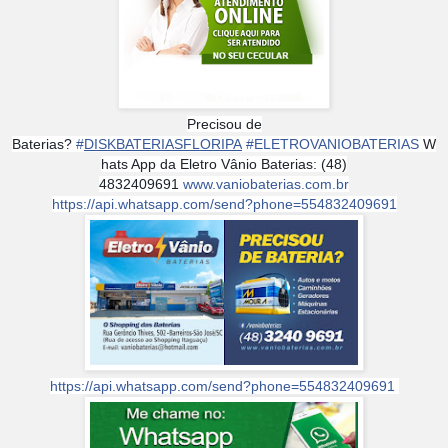
Precisou de
Baterias?
#
DISKBATERIASFLORIPA
#
ELETROVANIOBATERIAS
W
hats App da Eletro Vânio Baterias: (48)
4832409691
www.vaniobaterias.com.br
https://api.whatsapp.com/send?phone=554832409691
https://api.whatsapp.com/send?phone=554832409691