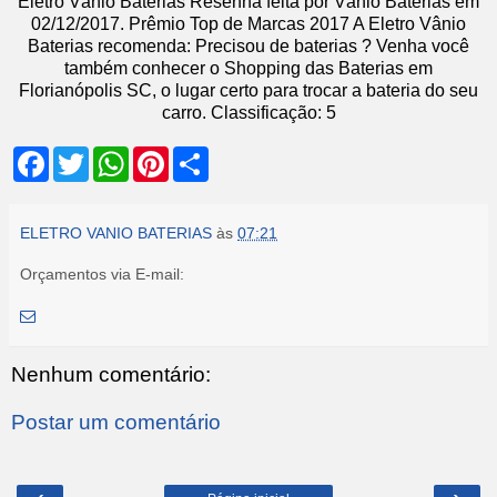
Eletro Vânio Baterias
Resenha feita por
Vânio Baterias
em
02
/12/2017
.
Prêmio Top de Marcas 2017
A Eletro Vânio
Baterias recomenda: Precisou de baterias ? Venha você
também conhecer o Shopping das Baterias em
Florianópolis SC, o lugar certo para trocar a bateria do seu
carro.
Classificação:
5
F
T
W
P
S
a
w
h
i
h
c
i
a
n
a
e
t
t
t
r
b
t
s
e
e
ELETRO VANIO BATERIAS
às
07:21
o
e
A
r
o
r
p
e
Orçamentos via E-mail:
k
p
s
t
Nenhum comentário:
Postar um comentário