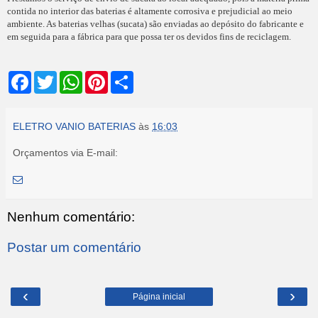
contida no interior das baterias é altamente corrosiva e prejudicial ao meio
ambiente. As baterias velhas (sucata) são enviadas ao depósito do fabricante e
em seguida para a fábrica para que possa ter os devidos fins de reciclagem.
F
T
W
P
S
a
w
h
i
h
c
i
a
n
a
e
t
t
t
r
b
t
s
e
e
ELETRO VANIO BATERIAS
às
16:03
o
e
A
r
o
r
p
e
Orçamentos via E-mail:
k
p
s
t
Nenhum comentário:
Postar um comentário
‹
›
Página inicial