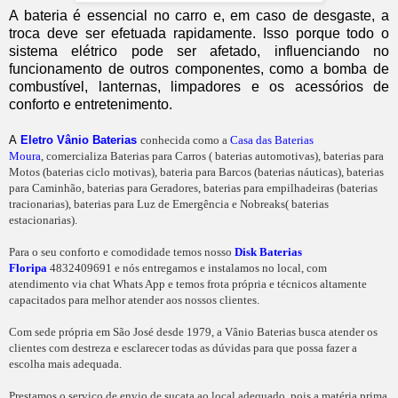
A bateria é essencial no carro e, em caso de desgaste, a
troca deve ser efetuada rapidamente. Isso porque todo o
sistema elétrico pode ser afetado, influenciando no
funcionamento de outros componentes, como a bomba de
combustível, lanternas, limpadores e os acessórios de
conforto e entretenimento.
A
Eletro Vânio Baterias
conhecida como a
Casa das Baterias
Moura
, comercializa Baterias para Carros ( baterias automotivas), baterias para
Motos (baterias ciclo motivas), bateria para Barcos (baterias náuticas), baterias
para Caminhão, baterias para Geradores, baterias para empilhadeiras (baterias
tracionarias), baterias para Luz de Emergência e Nobreaks( baterias
estacionarias).
Para o seu conforto e comodidade temos nosso
Disk Baterias
Floripa
4832409691 e nós entregamos e instalamos no local, com
atendimento via chat Whats App e temos frota própria e técnicos altamente
capacitados para melhor atender aos nossos clientes.
Com sede própria em São José desde 1979, a Vânio Baterias busca atender os
clientes com destreza e esclarecer todas as dúvidas para que possa fazer a
escolha mais adequada.
Prestamos o serviço de envio de sucata ao local adequado, pois a matéria prima