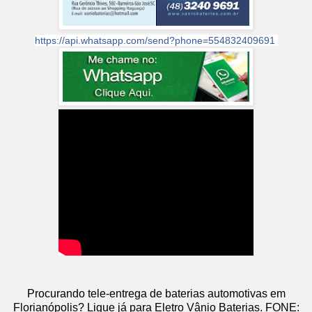
https://api.whatsapp.com/send?phone=554832409691
Procurando tele-entrega de baterias automotivas em
Florianópolis? Ligue já para Eletro Vânio Baterias. FONE: