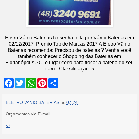
Eletro Vânio Baterias
Resenha feita por
Vânio Baterias
em
02
/12/2017
.
Prêmio Top de Marcas 2017
A Eletro Vânio
Baterias recomenda: Precisou de baterias ? Venha você
também conhecer o Shopping das Baterias em
Florianópolis SC, o lugar certo para trocar a bateria do seu
carro.
Classificação:
5
F
T
W
P
S
a
w
h
i
h
c
i
a
n
a
e
t
t
t
r
b
t
s
e
e
ELETRO VANIO BATERIAS
às
07:24
o
e
A
r
o
r
p
e
Orçamentos via E-mail:
k
p
s
t