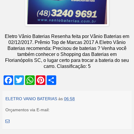
Eletro Vânio Baterias
Resenha feita por
Vânio Baterias
em
02
/12/2017
.
Prêmio Top de Marcas 2017
A Eletro Vânio
Baterias recomenda: Precisou de baterias ? Venha você
também conhecer o Shopping das Baterias em
Florianópolis SC, o lugar certo para trocar a bateria do seu
carro.
Classificação:
5
F
T
W
P
S
a
w
h
i
h
c
i
a
n
a
e
t
t
t
r
b
t
s
e
e
ELETRO VANIO BATERIAS
às
06:58
o
e
A
r
o
r
p
e
Orçamentos via E-mail:
k
p
s
t