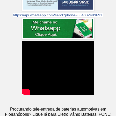
https://api.whatsapp.com/send?phone=554832409691
Procurando tele-entrega de baterias automotivas em
Florianópolis? Ligue já para Eletro Vânio Baterias. FONE: