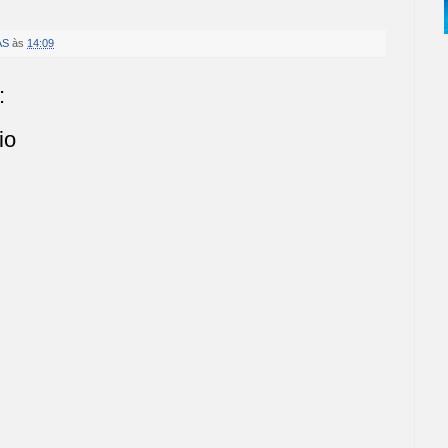
AS
às
14:09
:
io