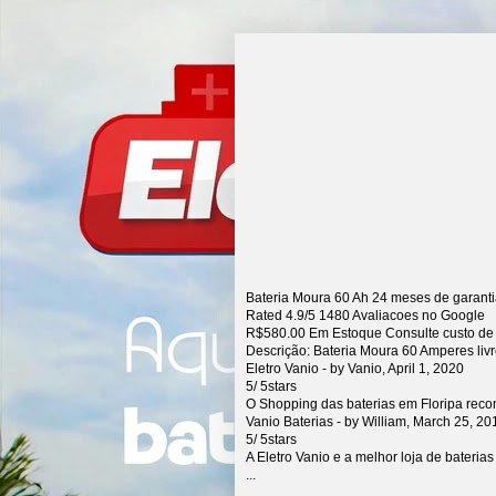
Bateria Moura 60 Ah 24 meses de garant
Rated
4.9
/5
1480
Avaliacoes no Google
R$
580.00
Em Estoque Consulte custo de
Descrição:
Bateria Moura 60 Amperes liv
Eletro Vanio
- by
Vanio
,
April 1, 2020
5
/
5
stars
O Shopping das baterias em Floripa rec
Vanio Baterias
- by
William
,
March 25, 20
5
/
5
stars
A Eletro Vanio e a melhor loja de bateria
...