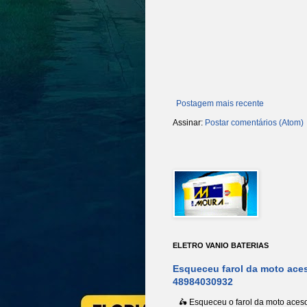
Postagem mais recente
Assinar:
Postar comentários (Atom)
ELETRO VANIO BATERIAS
Esqueceu farol da moto aces
48984030932
🛵 Esqueceu o farol da moto aceso