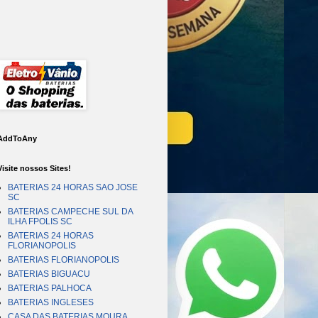
AddToAny
Visite nossos Sites!
BATERIAS 24 HORAS SAO JOSE
SC
BATERIAS CAMPECHE SUL DA
ILHA FPOLIS SC
BATERIAS 24 HORAS
FLORIANOPOLIS
BATERIAS FLORIANOPOLIS
BATERIAS BIGUACU
BATERIAS PALHOCA
BATERIAS INGLESES
CASA DAS BATERIAS MOURA