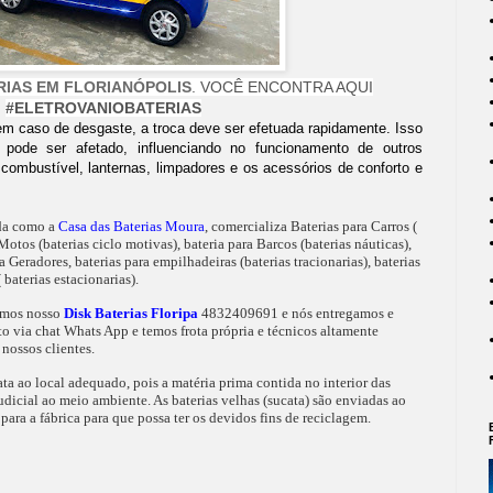
RIAS EM FLORIANÓPOLIS
. VOCÊ ENCONTRA AQUI
#ELETROVANIOBATERIAS
 em caso de desgaste, a troca deve ser efetuada rapidamente. Isso
 pode ser afetado, influenciando no funcionamento de outros
mbustível, lanternas, limpadores e os acessórios de conforto e
da como a
Casa das Baterias Moura
, comercializa Baterias para Carros (
Motos (baterias ciclo motivas), bateria para Barcos (baterias náuticas),
 Geradores, baterias para empilhadeiras (baterias tracionarias), baterias
baterias estacionarias).
temos nosso
Disk Baterias Floripa
4832409691 e nós entregamos e
o via chat Whats App e temos frota própria e técnicos altamente
nossos clientes.
ta ao local adequado, pois a matéria prima contida no interior das
judicial ao meio ambiente. As baterias velhas (sucata) são enviadas ao
para a fábrica para que possa ter os devidos fins de reciclagem.