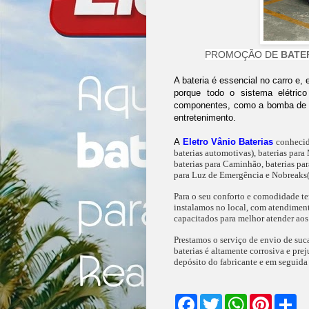
PROMOÇÃO DE
BATE
A bateria é essencial no carro e,
porque todo o sistema elétrico
componentes, como a bomba de co
entretenimento.
A
Eletro Vânio Baterias
conheci
baterias automotivas), baterias para 
baterias para Caminhão, baterias para
para Luz de Emergência e Nobreaks( 
Para o seu conforto e comodidade 
instalamos no local, com atendiment
capacitados para melhor atender aos 
Prestamos o serviço de envio de suca
baterias é altamente corrosiva e pre
depósito do fabricante e em seguida 
F
T
W
P
S