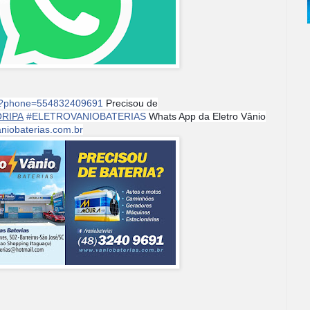
nd?phone=554832409691
Precisou de
ORIPA
#
ELETROVANIOBATERIAS
Whats App da Eletro Vânio
niobaterias.com.br