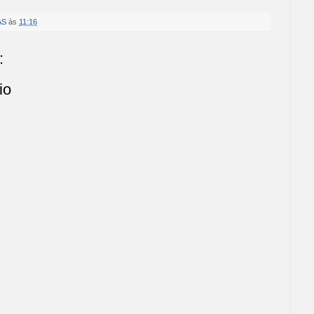
AS
às
11:16
:
io