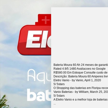
Bateria Moura 60 Ah 24 meses de garant
Rated
4.9
/5
1480
Avaliacoes no Google
R$
580.00
Em Estoque Consulte custo de
Descrição:
Bateria Moura 60 Amperes liv
Eletro Vanio
- by
Vanio
,
April 1, 2020
5
/
5
stars
O Shopping das baterias em Floripa rec
Vanio Baterias
- by
William
,
March 25, 20
5
/
5
stars
A Eletro Vanio e a melhor loja de bateria
...