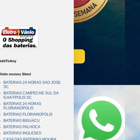
AddToAny
Visite nossos Sites!
BATERIAS 24 HORAS SAO JOSE
SC
BATERIAS CAMPECHE SUL DA
ILHA FPOLIS SC
BATERIAS 24 HORAS
FLORIANOPOLIS
BATERIAS FLORIANOPOLIS
BATERIAS BIGUACU
BATERIAS PALHOCA
BATERIAS INGLESES
CASA DAS BATERIAS MOURA