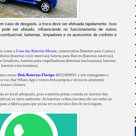
 em caso de desgaste, a troca deve ser efetuada rapidamente. Isso
 pode ser afetado, influenciando no funcionamento de outros
mbustível, lanternas, limpadores e os acessórios de conforto e
da como a
Casa das Baterias Moura
, comercializa Baterias para Carros (
Motos (baterias ciclo motivas), bateria para Barcos (baterias náuticas),
 Geradores, baterias para empilhadeiras (baterias tracionarias), baterias
baterias estacionarias).
temos nosso
Disk Baterias Floripa
4832409691 e nós entregamos e
o via chat Whats App e temos frota própria e técnicos altamente
nossos clientes.
ta ao local adequado, pois a matéria prima contida no interior das
judicial ao meio ambiente. As baterias velhas (sucata) são enviadas ao
para a fábrica para que possa ter os devidos fins de reciclagem.