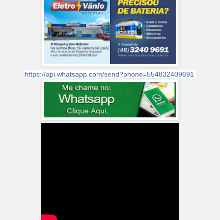
https://api.whatsapp.com/send?phone=554832409691