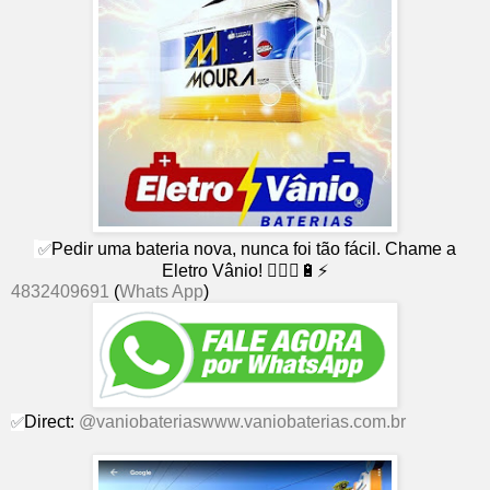
Pedir uma bateria nova, nunca foi tão fácil. Chame a
✅
Eletro Vânio! 👨🏻‍⚕🔋⚡
4832409691
(
Whats App
)
Direct:
@vaniobaterias
www.vaniobaterias.com.br
✅