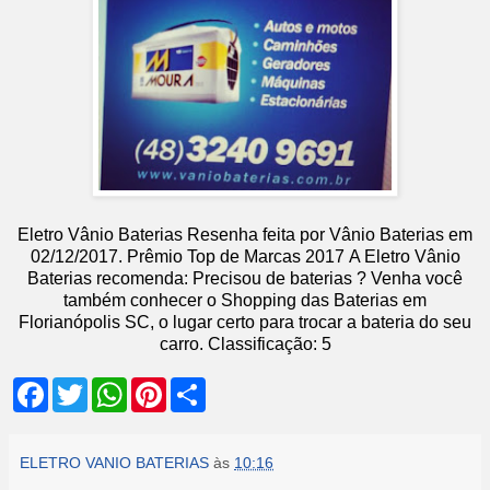
Eletro Vânio Baterias
Resenha feita por
Vânio Baterias
em
02
/12/2017
.
Prêmio Top de Marcas 2017
A Eletro Vânio
Baterias recomenda: Precisou de baterias ? Venha você
também conhecer o Shopping das Baterias em
Florianópolis SC, o lugar certo para trocar a bateria do seu
carro.
Classificação:
5
F
T
W
P
S
a
w
h
i
h
c
i
a
n
a
e
t
t
t
r
b
t
s
e
e
ELETRO VANIO BATERIAS
às
10:16
o
e
A
r