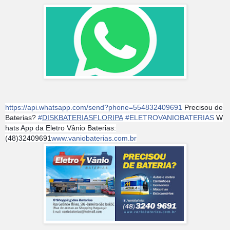
https://api.whatsapp.com/send?phone=554832409691
Precisou de
Baterias?
#
DISKBATERIASFLORIPA
#
ELETROVANIOBATERIAS
W
hats App da Eletro Vânio Baterias:
(48)32409691
www.vaniobaterias.com.br