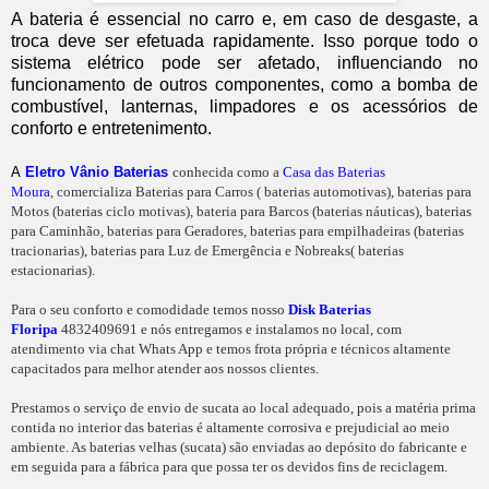
A bateria é essencial no carro e, em caso de desgaste, a
troca deve ser efetuada rapidamente. Isso porque todo o
sistema elétrico pode ser afetado, influenciando no
funcionamento de outros componentes, como a bomba de
combustível, lanternas, limpadores e os acessórios de
conforto e entretenimento.
A
Eletro Vânio Baterias
conhecida como a
Casa das Baterias
Moura
, comercializa Baterias para Carros ( baterias automotivas), baterias para
Motos (baterias ciclo motivas), bateria para Barcos (baterias náuticas), baterias
para Caminhão, baterias para Geradores, baterias para empilhadeiras (baterias
tracionarias), baterias para Luz de Emergência e Nobreaks( baterias
estacionarias).
Para o seu conforto e comodidade temos nosso
Disk Baterias
Floripa
4832409691 e nós entregamos e instalamos no local, com
atendimento via chat Whats App e temos frota própria e técnicos altamente
capacitados para melhor atender aos nossos clientes.
Prestamos o serviço de envio de sucata ao local adequado, pois a matéria prima
contida no interior das baterias é altamente corrosiva e prejudicial ao meio
ambiente. As baterias velhas (sucata) são enviadas ao depósito do fabricante e
em seguida para a fábrica para que possa ter os devidos fins de reciclagem.