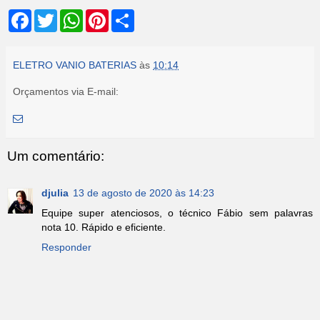
F
T
W
P
S
a
w
h
i
h
c
i
a
n
a
e
t
t
t
r
b
t
s
e
e
ELETRO VANIO BATERIAS
às
10:14
o
e
A
r
o
r
p
e
Orçamentos via E-mail:
k
p
s
t
Um comentário:
djulia
13 de agosto de 2020 às 14:23
Equipe super atenciosos, o técnico Fábio sem palavras
nota 10. Rápido e eficiente.
Responder