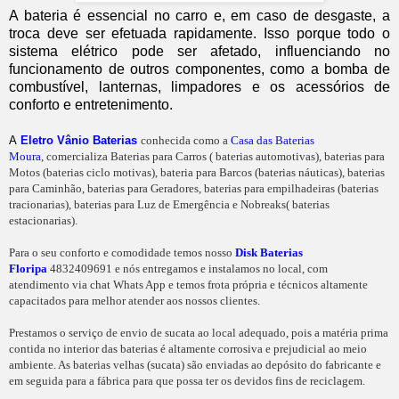
A bateria é essencial no carro e, em caso de desgaste, a
troca deve ser efetuada rapidamente. Isso porque todo o
sistema elétrico pode ser afetado, influenciando no
funcionamento de outros componentes, como a bomba de
combustível, lanternas, limpadores e os acessórios de
conforto e entretenimento.
A
Eletro Vânio Baterias
conhecida como a
Casa das Baterias
Moura
, comercializa Baterias para Carros ( baterias automotivas), baterias para
Motos (baterias ciclo motivas), bateria para Barcos (baterias náuticas), baterias
para Caminhão, baterias para Geradores, baterias para empilhadeiras (baterias
tracionarias), baterias para Luz de Emergência e Nobreaks( baterias
estacionarias).
Para o seu conforto e comodidade temos nosso
Disk Baterias
Floripa
4832409691 e nós entregamos e instalamos no local, com
atendimento via chat Whats App e temos frota própria e técnicos altamente
capacitados para melhor atender aos nossos clientes.
Prestamos o serviço de envio de sucata ao local adequado, pois a matéria prima
contida no interior das baterias é altamente corrosiva e prejudicial ao meio
ambiente. As baterias velhas (sucata) são enviadas ao depósito do fabricante e
em seguida para a fábrica para que possa ter os devidos fins de reciclagem.