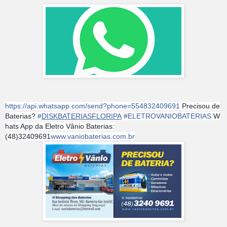
https://api.whatsapp.com/send?phone=554832409691
Precisou de
Baterias?
#
DISKBATERIASFLORIPA
#
ELETROVANIOBATERIAS
W
hats App da Eletro Vânio Baterias:
(48)32409691
www.vaniobaterias.com.br