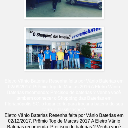
Eletro Vânio Baterias
Resenha feita por
Vânio Baterias
em
02
/09/2017
.
Prêmio Top de Marcas 2016
A Eletro Vânio
Baterias recomenda: Precisou de baterias ? Venha você
também conhecer o Shopping das Baterias em
Florianópolis SC, o lugar certo para trocar a bateria do seu
carro.
Classificação:
5
Eletro Vânio Baterias
Resenha feita por
Vânio Baterias
em
02
/12/2017
.
Prêmio Top de Marcas 2017
A Eletro Vânio
Baterias recomenda: Precisou de baterias ? Venha você