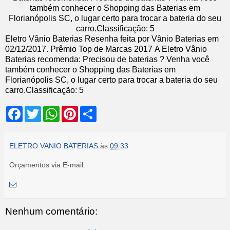
também conhecer o Shopping das Baterias em
Florianópolis SC, o lugar certo para trocar a bateria do seu
carro.
Classificação:
5
Eletro Vânio Baterias
Resenha feita por
Vânio Baterias
em
02
/12/2017
.
Prêmio Top de Marcas 2017
A Eletro Vânio
Baterias recomenda: Precisou de baterias ? Venha você
também conhecer o Shopping das Baterias em
Florianópolis SC, o lugar certo para trocar a bateria do seu
carro.
Classificação:
5
F
T
W
P
S
a
w
h
i
h
c
i
a
n
a
e
t
t
t
r
b
t
s
e
e
ELETRO VANIO BATERIAS
às
09:33
o
e
A
r
o
r
p
e
Orçamentos via E-mail:
k
p
s
t
Nenhum comentário: