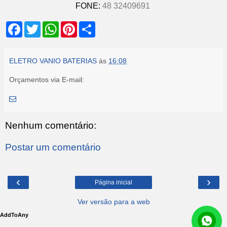
FONE:
48 32409691
F
T
W
P
S
a
w
h
i
h
c
i
a
n
a
e
t
t
t
r
b
t
s
e
e
ELETRO VANIO BATERIAS
às
16:08
o
e
A
r
o
r
p
e
Orçamentos via E-mail:
k
p
s
t
Nenhum comentário:
Postar um comentário
‹
›
Página inicial
Ver versão para a web
AddToAny