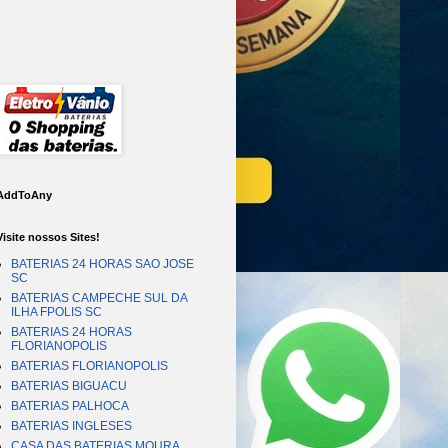
AddToAny
Visite nossos Sites!
BATERIAS 24 HORAS SAO JOSE
SC
BATERIAS CAMPECHE SUL DA
ILHA FPOLIS SC
BATERIAS 24 HORAS
FLORIANOPOLIS
BATERIAS FLORIANOPOLIS
BATERIAS BIGUACU
BATERIAS PALHOCA
BATERIAS INGLESES
CASA DAS BATERIAS MOURA