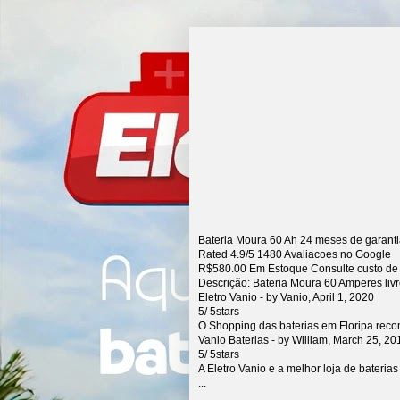
Bateria Moura 60 Ah 24 meses de garant
Rated
4.9
/5
1480
Avaliacoes no Google
R$
580.00
Em Estoque Consulte custo de
Descrição:
Bateria Moura 60 Amperes liv
Eletro Vanio
- by
Vanio
,
April 1, 2020
5
/
5
stars
O Shopping das baterias em Floripa rec
Vanio Baterias
- by
William
,
March 25, 20
5
/
5
stars
A Eletro Vanio e a melhor loja de bateria
...