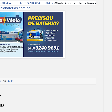
ORIPA
#
ELETROVANIOBATERIAS
Whats App da Eletro Vânio
niobaterias.com.br
AS
às
06:48
:
io