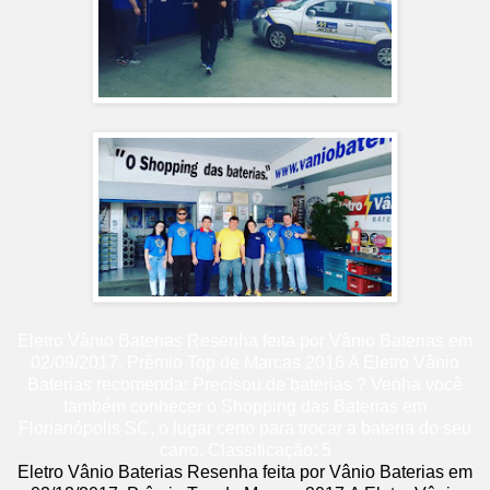
Eletro Vânio Baterias
Resenha feita por
Vânio Baterias
em
02
/09/2017
.
Prêmio Top de Marcas 2016
A Eletro Vânio
Baterias recomenda: Precisou de baterias ? Venha você
também conhecer o Shopping das Baterias em
Florianópolis SC, o lugar certo para trocar a bateria do seu
carro.
Classificação:
5
Eletro Vânio Baterias
Resenha feita por
Vânio Baterias
em