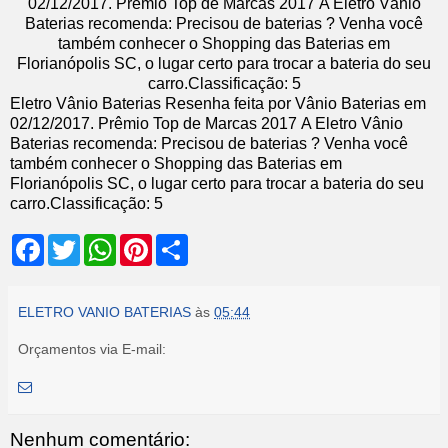
02
/12/2017
.
Prêmio Top de Marcas 2017
A Eletro Vânio
Baterias recomenda: Precisou de baterias ? Venha você
também conhecer o Shopping das Baterias em
Florianópolis SC, o lugar certo para trocar a bateria do seu
carro.
Classificação:
5
Eletro Vânio Baterias
Resenha feita por
Vânio Baterias
em
02
/12/2017
.
Prêmio Top de Marcas 2017
A Eletro Vânio
Baterias recomenda: Precisou de baterias ? Venha você
também conhecer o Shopping das Baterias em
Florianópolis SC, o lugar certo para trocar a bateria do seu
carro.
Classificação:
5
F
T
W
P
S
a
w
h
i
h
c
i
a
n
a
e
t
t
t
r
b
t
s
e
e
ELETRO VANIO BATERIAS
às
05:44
o
e
A
r
o
r
p
e
Orçamentos via E-mail:
k
p
s
t
Nenhum comentário: