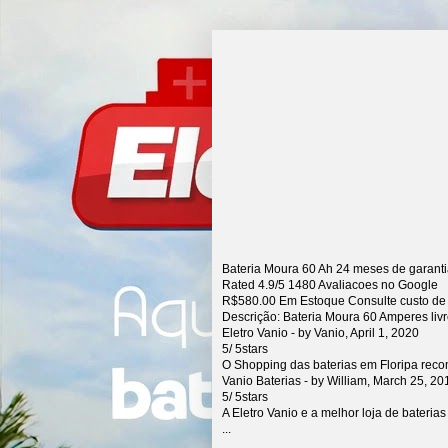
Bateria Moura 60 Ah 24 meses de garant
Rated
4.9
/5
1480
Avaliacoes no Google
R$
580.00
Em Estoque Consulte custo de
Descrição:
Bateria Moura 60 Amperes liv
Eletro Vanio
- by
Vanio
,
April 1, 2020
5
/
5
stars
O Shopping das baterias em Floripa rec
Vanio Baterias
- by
William
,
March 25, 20
5
/
5
stars
A Eletro Vanio e a melhor loja de bateria
...