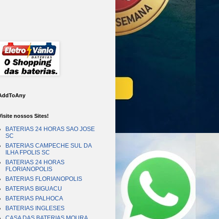
AddToAny
Visite nossos Sites!
BATERIAS 24 HORAS SAO JOSE
SC
BATERIAS CAMPECHE SUL DA
ILHA FPOLIS SC
BATERIAS 24 HORAS
FLORIANOPOLIS
BATERIAS FLORIANOPOLIS
BATERIAS BIGUACU
BATERIAS PALHOCA
BATERIAS INGLESES
CASA DAS BATERIAS MOURA