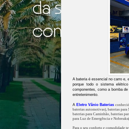
A bateria é essencial no carro e,
porque todo o sistema elétrico
componentes, como a bomba de co
entretenimento.
A
Eletro Vânio Baterias
conheci
baterias automotivas), baterias para 
baterias para Caminhão, baterias para
para Luz de Emergência e Nobreaks( 
Para o seu conforto e comodidade 