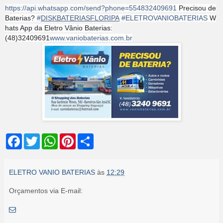
https://api.whatsapp.com/send?phone=554832409691
Precisou de
Baterias?
#
DISKBATERIASFLORIPA
#
ELETROVANIOBATERIAS
W
hats App da Eletro Vânio Baterias:
(48)32409691
www.vaniobaterias.com.br
F
T
W
P
S
a
w
h
i
h
c
i
a
n
a
e
t
t
t
r
b
t
s
e
e
ELETRO VANIO BATERIAS
às
12:29
o
e
A
r
o
r
p
e
Orçamentos via E-mail:
k
p
s
t