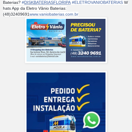
Baterias?
#
DISKBATERIASFLORIPA
#
ELETROVANIOBATERIAS
W
hats App da Eletro Vânio Baterias:
(48)32409691
www.vaniobaterias.com.br