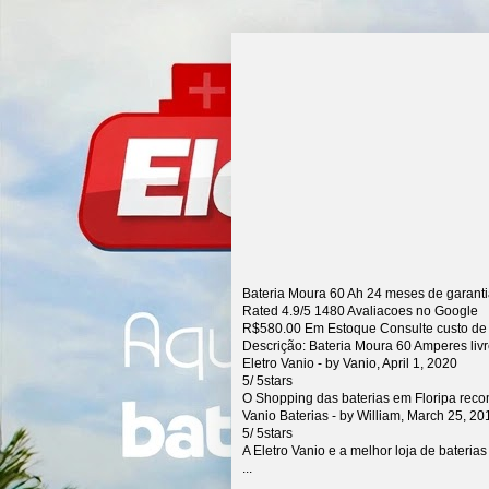
Bateria Moura 60 Ah 24 meses de garant
Rated
4.9
/5
1480
Avaliacoes no Google
R$
580.00
Em Estoque Consulte custo de
Descrição:
Bateria Moura 60 Amperes liv
Eletro Vanio
- by
Vanio
,
April 1, 2020
5
/
5
stars
O Shopping das baterias em Floripa rec
Vanio Baterias
- by
William
,
March 25, 20
5
/
5
stars
A Eletro Vanio e a melhor loja de bateria
...