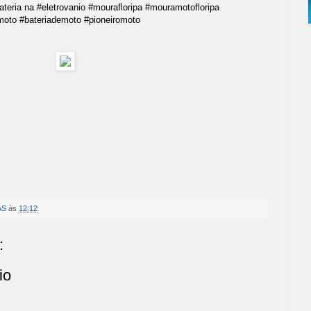
bateria na #eletrovanio #mourafloripa #mouramotofloripa
moto #bateriademoto #pioneiromoto
AS
às
12:12
:
io