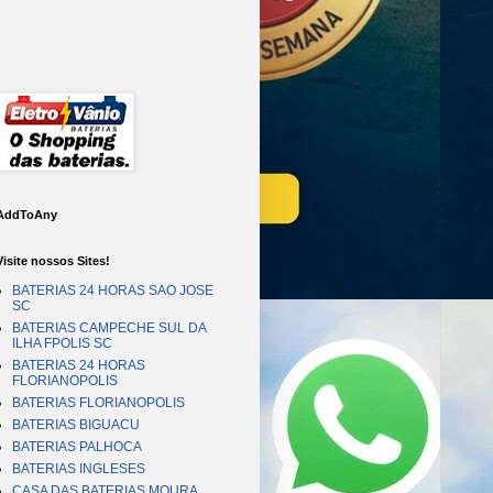
AddToAny
Visite nossos Sites!
BATERIAS 24 HORAS SAO JOSE
SC
BATERIAS CAMPECHE SUL DA
ILHA FPOLIS SC
BATERIAS 24 HORAS
FLORIANOPOLIS
BATERIAS FLORIANOPOLIS
BATERIAS BIGUACU
BATERIAS PALHOCA
BATERIAS INGLESES
CASA DAS BATERIAS MOURA