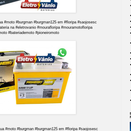
 sua #moto #burgman #burgman125 em #floripa #saojosesc
bateria na #eletrovanio #mourafloripa #mouramotofloripa
moto #bateriademoto #pioneiromoto
 sua #moto #burgman #burgman125 em #floripa #saojosesc