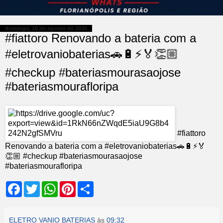
domingo, 16 de agosto de 2020
#fiattoro Renovando a bateria com a
#eletrovaniobaterias🚗🔋⚡️🏅👏🏼
#checkup #bateriasmourasaojose
#bateriasmourafloripa
#fiattoro
Renovando a bateria com a #eletrovaniobaterias🚗🔋⚡️🏅
👏🏼 #checkup #bateriasmourasaojose
#bateriasmourafloripa
F
T
W
P
S
a
w
h
i
h
c
i
a
n
a
e
t
t
t
r
b
t
s
e
e
ELETRO VANIO BATERIAS
às
09:32