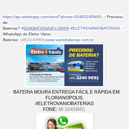
https://api.whatsapp.com/send?phone=554832409691
✅
Precisou
de
Baterias?
#
DISKBATERIASFLORIPA
#
ELETROVANIOBATERIAS
✅
WhatsApp da Eletro Vânio
Baterias:
(48)32409691
www.vaniobaterias.com.br
BATERIA MOURA ENTREGA FÁCIL E RÁPIDA EM
✅
FLORIANOPOLIS.
#ELETROVANIOBATERIAS
FONE:
48 32409691