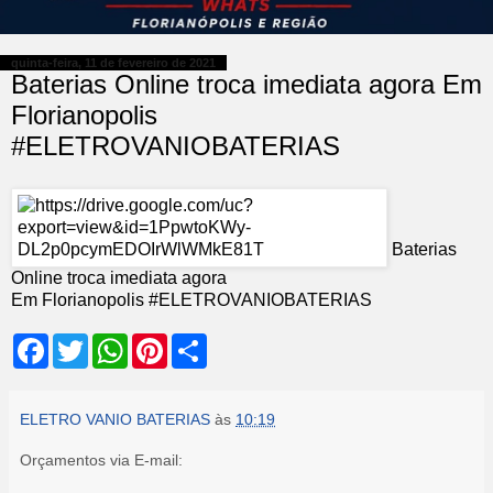
quinta-feira, 11 de fevereiro de 2021
Baterias Online troca imediata agora Em
Florianopolis
#ELETROVANIOBATERIAS
Baterias
Online troca imediata agora
Em Florianopolis #ELETROVANIOBATERIAS
F
T
W
P
S
a
w
h
i
h
c
i
a
n
a
e
t
t
t
r
b
t
s
e
e
ELETRO VANIO BATERIAS
às
10:19
o
e
A
r
o
r
p
e
Orçamentos via E-mail:
k
p
s
t