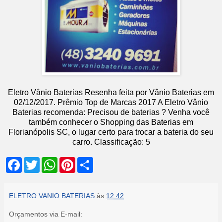
Eletro Vânio Baterias
Resenha feita por
Vânio Baterias
em
02
/12/2017
.
Prêmio Top de Marcas 2017
A Eletro Vânio
Baterias recomenda: Precisou de baterias ? Venha você
também conhecer o Shopping das Baterias em
Florianópolis SC, o lugar certo para trocar a bateria do seu
carro.
Classificação:
5
F
T
W
P
S
a
w
h
i
h
c
i
a
n
a
e
t
t
t
r
b
t
s
e
e
ELETRO VANIO BATERIAS
às
12:42
o
e
A
r
o
r
p
e
Orçamentos via E-mail:
k
p
s