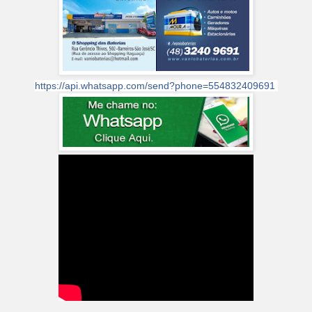
https://api.whatsapp.com/send?phone=554832409691