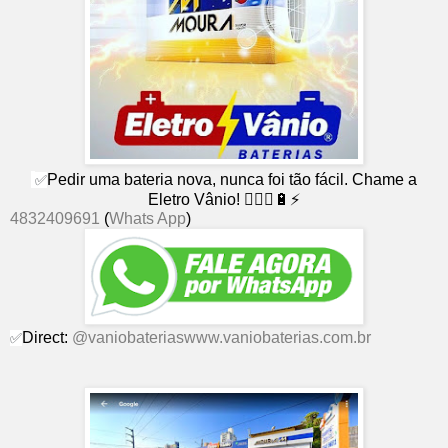
Pedir uma bateria nova, nunca foi tão fácil. Chame a
✅
Eletro Vânio! 👨🏻‍⚕🔋⚡
4832409691
(
Whats App
)
Direct:
@vaniobaterias
www.vaniobaterias.com.br
✅