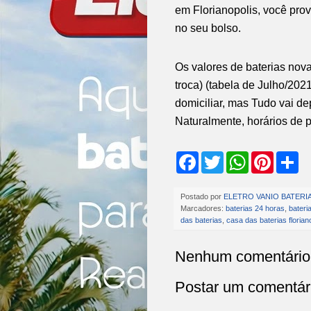
em Florianopolis, você pro
no seu bolso.
Os valores de baterias nov
troca) (tabela de Julho/202
domiciliar, mas Tudo vai de
Naturalmente, horários de p
F
T
W
P
S
a
w
h
i
h
c
i
a
n
a
e
t
t
t
r
Postado por
ELETRO VANIO BATERI
b
t
s
e
e
Marcadores:
baterias 24 horas
,
bateri
o
e
A
r
das baterias
,
casa das baterias florian
o
r
p
e
k
p
s
t
Nenhum comentário
Postar um comentár