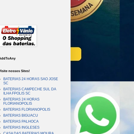
AddToAny
Visite nossos Sites!
BATERIAS 24 HORAS SAO JOSE
SC
BATERIAS CAMPECHE SUL DA
ILHA FPOLIS SC
BATERIAS 24 HORAS
FLORIANOPOLIS
BATERIAS FLORIANOPOLIS
BATERIAS BIGUACU
BATERIAS PALHOCA
BATERIAS INGLESES
CASA DAS BATERIAS MOURA