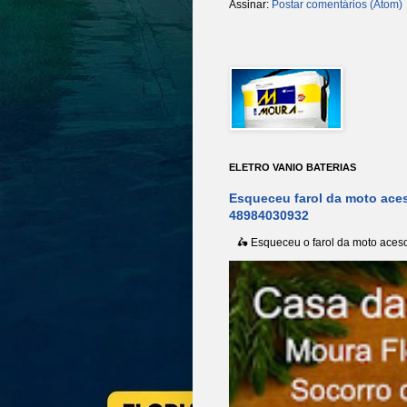
Assinar:
Postar comentários (Atom)
ELETRO VANIO BATERIAS
Esqueceu farol da moto aces
48984030932
🛵 Esqueceu o farol da moto aceso