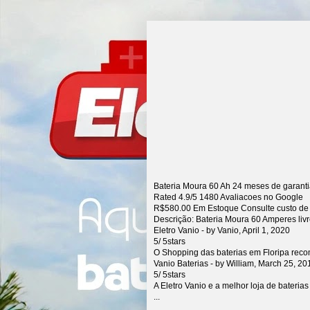
Bateria Moura 60 Ah 24 meses de garant
Rated
4.9
/5
1480
Avaliacoes no Google
R$
580.00
Em Estoque Consulte custo de
Descrição:
Bateria Moura 60 Amperes liv
Eletro Vanio
- by
Vanio
,
April 1, 2020
5
/
5
stars
O Shopping das baterias em Floripa rec
Vanio Baterias
- by
William
,
March 25, 20
5
/
5
stars
A Eletro Vanio e a melhor loja de bateria
...