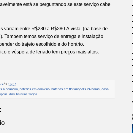
vavelmente está se perguntando se este serviço cabe
as variam entre R$280 a R$380 À vista. (na base de
1). Tambem temos serviço de entrega e instalação
pender do trajeto escolhido e do horário.
ico e véspera de feriado tem preços mais altos.
AS
às
16:37
as a domicilio
,
baterias em domicilio
,
baterias em florianopolis 24 horas
,
casa
opolis
,
disk baterias floripa
:
io