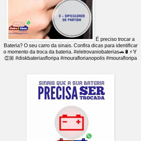
É preciso trocar a
Bateria? O seu carro da sinais. Confira dicas para identificar
o momento da troca da bateria. #eletrovaniobaterias🚗🔋⚡️🏅
👏🏼 #diskbateriasfloripa #mouraflorianopolis #mourafloripa