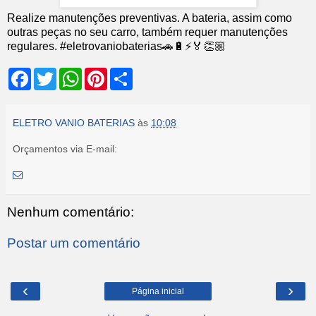
Realize manutenções preventivas. A bateria, assim como
outras peças no seu carro, também requer manutenções
regulares. #eletrovaniobaterias🚗🔋⚡️🏅👏🏼
F
T
W
P
S
a
w
h
i
h
c
i
a
n
a
e
t
t
t
r
b
t
s
e
e
ELETRO VANIO BATERIAS
às
10:08
o
e
A
r
o
r
p
e
Orçamentos via E-mail:
k
p
s
t
Nenhum comentário:
Postar um comentário
‹
›
Página inicial