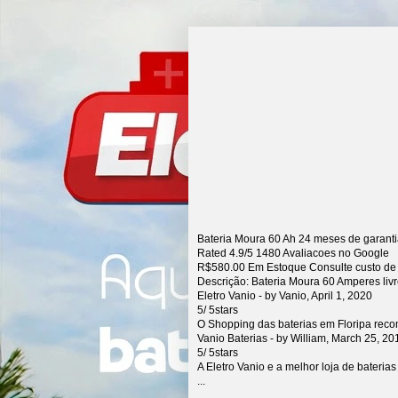
Bateria Moura 60 Ah 24 meses de garant
Rated
4.9
/5
1480
Avaliacoes no Google
R$
580.00
Em Estoque Consulte custo de
Descrição:
Bateria Moura 60 Amperes liv
Eletro Vanio
- by
Vanio
,
April 1, 2020
5
/
5
stars
O Shopping das baterias em Floripa rec
Vanio Baterias
- by
William
,
March 25, 20
5
/
5
stars
A Eletro Vanio e a melhor loja de bateria
...