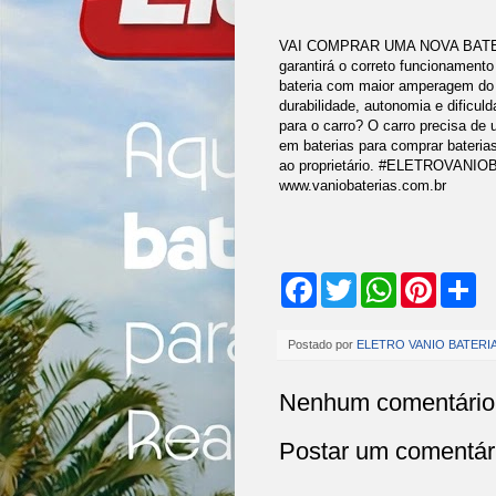
VAI COMPRAR UMA NOVA BATERIA
garantirá o correto funcionamen
bateria com maior amperagem do q
durabilidade, autonomia e dificul
para o carro? O carro precisa de
em baterias para comprar bateria
ao proprietário. #ELETROVANIO
www.vaniobaterias.com.br
F
T
W
P
S
a
w
h
i
h
c
i
a
n
a
e
t
t
t
r
Postado por
ELETRO VANIO BATERI
b
t
s
e
e
o
e
A
r
o
r
p
e
Nenhum comentário
k
p
s
t
Postar um comentár