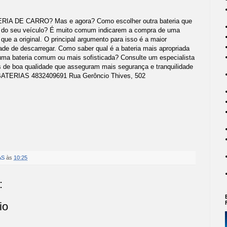
 DE CARRO? Mas e agora? Como escolher outra bateria que
to do seu veículo? É muito comum indicarem a compra de uma
ue a original. O principal argumento para isso é a maior
dade de descarregar. Como saber qual é a bateria mais apropriada
 uma bateria comum ou mais sofisticada? Consulte um especialista
s de boa qualidade que asseguram mais segurança e tranquilidade
BATERIAS 4832409691 Rua Gerôncio Thives, 502
AS
às
10:25
:
io