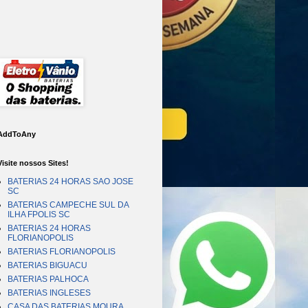
AddToAny
Visite nossos Sites!
BATERIAS 24 HORAS SAO JOSE
SC
BATERIAS CAMPECHE SUL DA
ILHA FPOLIS SC
BATERIAS 24 HORAS
FLORIANOPOLIS
BATERIAS FLORIANOPOLIS
BATERIAS BIGUACU
BATERIAS PALHOCA
BATERIAS INGLESES
CASA DAS BATERIAS MOURA