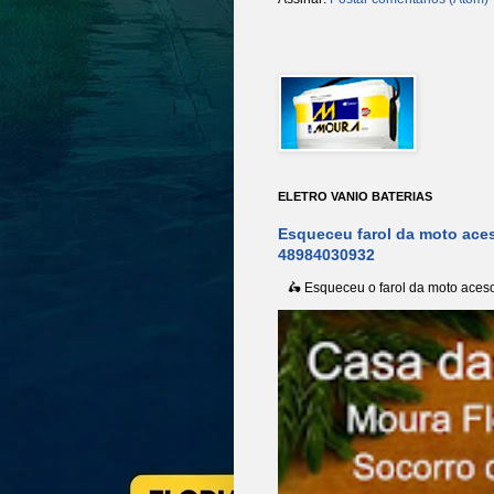
ELETRO VANIO BATERIAS
Esqueceu farol da moto aces
48984030932
🛵 Esqueceu o farol da moto aceso