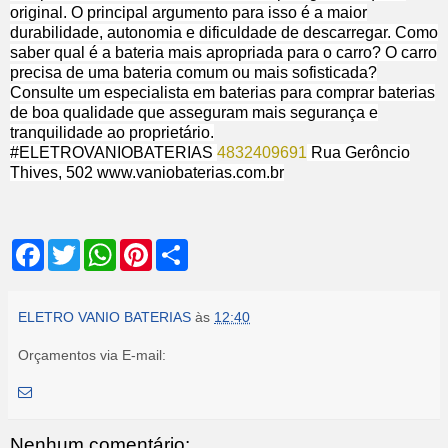
original. O principal argumento para isso é a maior
durabilidade, autonomia e dificuldade de descarregar. Como
saber qual é a bateria mais apropriada para o carro? O carro
precisa de uma bateria comum ou mais sofisticada?
Consulte um especialista em baterias para comprar baterias
de boa qualidade que asseguram mais segurança e
tranquilidade ao proprietário.
#ELETROVANIOBATERIAS
4832409691
Rua Gerôncio
Thives, 502 www.vaniobaterias.com.br
F
T
W
P
S
a
w
h
i
h
c
i
a
n
a
e
t
t
t
r
b
t
s
e
e
ELETRO VANIO BATERIAS
às
12:40
o
e
A
r
o
r
p
e
Orçamentos via E-mail:
k
p
s
t
Nenhum comentário: