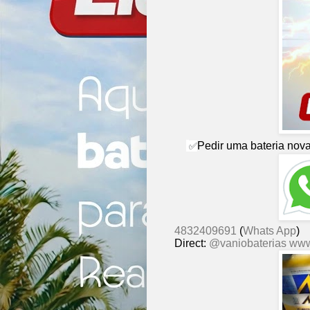
Pedir uma bateria nova,
✅
4832409691
(
Whats App
)
Direct:
@vaniobaterias
www