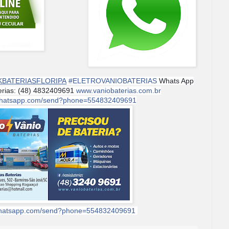
KBATERIASFLORIPA
#
ELETROVANIOBATERIAS
Whats App
terias: (48) 4832409691
www.vaniobaterias.com.br
i.whatsapp.com/send?phone=554832409691
.whatsapp.com/send?phone=554832409691