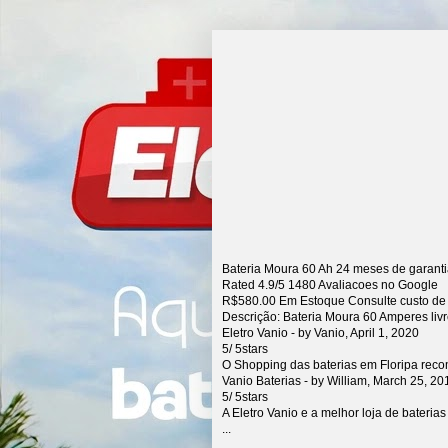
Bateria Moura 60 Ah 24 meses de garant
Rated
4.9
/5
1480
Avaliacoes no Google
R$
580.00
Em Estoque Consulte custo de
Descrição:
Bateria Moura 60 Amperes liv
Eletro Vanio
- by
Vanio
,
April 1, 2020
5
/
5
stars
O Shopping das baterias em Floripa rec
Vanio Baterias
- by
William
,
March 25, 20
5
/
5
stars
A Eletro Vanio e a melhor loja de bateria
...