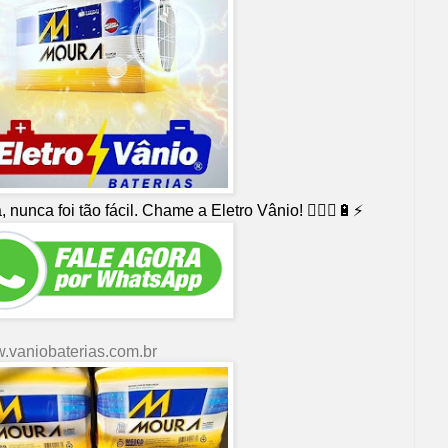
 nunca foi tão fácil. Chame a Eletro Vânio! 👨🏻‍⚕🔋⚡
.vaniobaterias.com.br