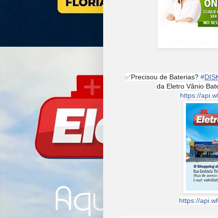
✅
Precisou de Baterias?
#
DIS
da Eletro Vânio Ba
https://ap
https://api