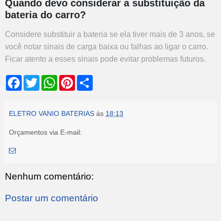
Quando devo considerar a substituição da
bateria do carro?
Considere substituir a bateria se ela tiver mais de 3 anos, se
você notar sinais de carga baixa ou falhas ao ligar o carro.
Ficar atento a esses sinais pode evitar problemas futuros.
F
T
W
P
S
a
w
h
i
h
c
i
a
n
a
e
t
t
t
r
b
t
s
e
e
ELETRO VANIO BATERIAS
às
18:13
o
e
A
r
o
r
p
e
Orçamentos via E-mail:
k
p
s
t
Nenhum comentário:
Postar um comentário