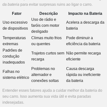
da bateria
para evitar surpresas ruins ao ligar o carro.
Fator
Descrição
Impacto na Bateria
Uso de rádio e
Uso excessivo
Acelera a descarga da
faróis com motor
de dispositivos
bateria
desligado
Temperaturas
Climas muito frios
Pode diminuir a
extremas
ou quentes
eficiência da bateria
Padrões de
Trajetos curtos sem
Não permite recarga
condução
recarga
eficiente
inadequados
Problemas no
Causa descarga
Falhas no
alternador e
rápida ou ineficiente
sistema elétrico
conexões soltas
da bateria
Entender esses fatores ajuda a cuidar melhor da bateria do
seu carro. Isso aumenta sua vida útil e evita paradas
indesejadas.