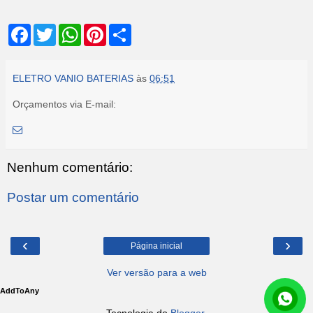
F
T
W
P
S
a
w
h
i
h
c
i
a
n
a
e
t
t
t
r
b
t
s
e
e
ELETRO VANIO BATERIAS
às
06:51
o
e
A
r
o
r
p
e
Orçamentos via E-mail:
k
p
s
t
Nenhum comentário:
Postar um comentário
‹
›
Página inicial
Ver versão para a web
AddToAny
Tecnologia do
Blogger
.