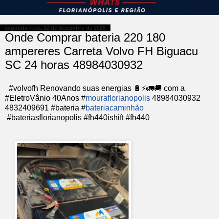
segunda-feira, 22 de dezembro de 2025
Onde Comprar bateria 220 180
ampereres Carreta Volvo FH Biguacu
SC 24 horas 48984030932
#volvofh Renovando suas energias 🔋⚡️🚛🚚 com a
#EletroVânio 40Anos #
mouraflorianopolis
48984030932
4832409691 #bateria #
bateriacaminhão
#bateriasflorianopolis #fh440ishift #fh440