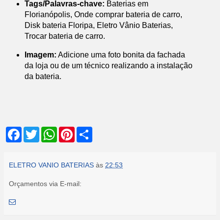
Tags/Palavras-chave:
Baterias em
Florianópolis, Onde comprar bateria de carro,
Disk bateria Floripa, Eletro Vânio Baterias,
Trocar bateria de carro.
Imagem:
Adicione uma foto bonita da fachada
da loja ou de um técnico realizando a instalação
da bateria.
F
T
W
P
S
a
w
h
i
h
c
i
a
n
a
e
t
t
t
r
b
t
s
e
e
ELETRO VANIO BATERIAS
às
22:53
o
e
A
r
o
r
p
e
Orçamentos via E-mail:
k
p
s
t