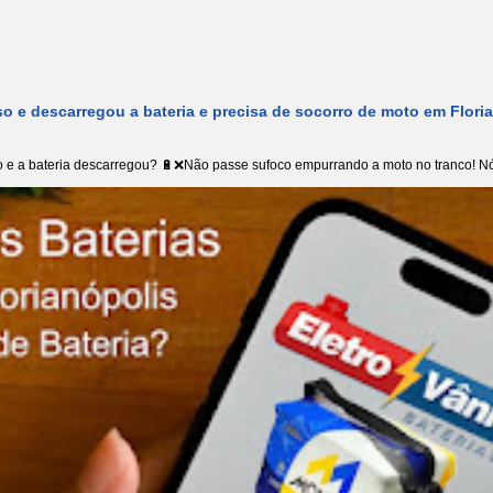
o e descarregou a bateria e precisa de socorro de moto em Flori
 e a bateria descarregou? 🔋❌Não passe sufoco empurrando a moto no tranco! Nó