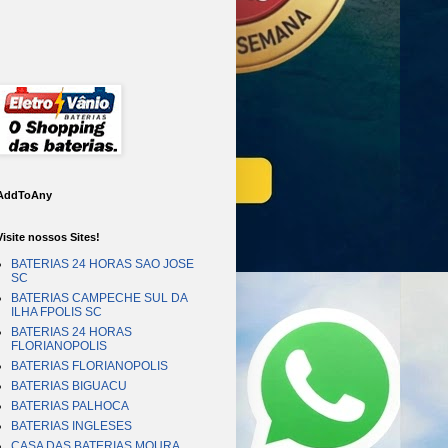
AddToAny
Visite nossos Sites!
BATERIAS 24 HORAS SAO JOSE
SC
BATERIAS CAMPECHE SUL DA
ILHA FPOLIS SC
BATERIAS 24 HORAS
FLORIANOPOLIS
BATERIAS FLORIANOPOLIS
BATERIAS BIGUACU
BATERIAS PALHOCA
BATERIAS INGLESES
CASA DAS BATERIAS MOURA