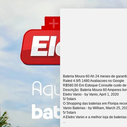
Bateria Moura 60 Ah 24 meses de garant
Rated
4.9
/5
1480
Avaliacoes no Google
R$
580.00
Em Estoque Consulte custo de
Descrição:
Bateria Moura 60 Amperes liv
Eletro Vanio
- by
Vanio
,
April 1, 2020
5
/
5
stars
O Shopping das baterias em Floripa rec
Vanio Baterias
- by
William
,
March 25, 20
5
/
5
stars
A Eletro Vanio e a melhor loja de bateria
...