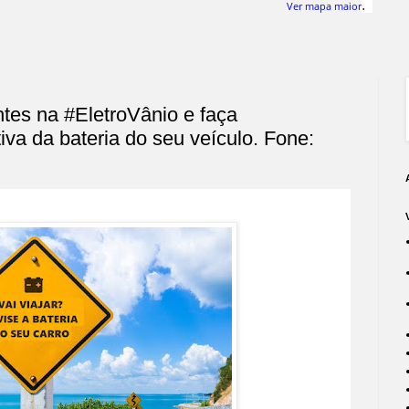
.
Ver mapa maior
tes na #‎EletroVânio‬ e faça
va da bateria do seu veículo. Fone: