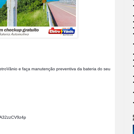
letroVânio‬ e faça manutenção preventiva da bateria do seu 
s/A32zzCV9z4p 