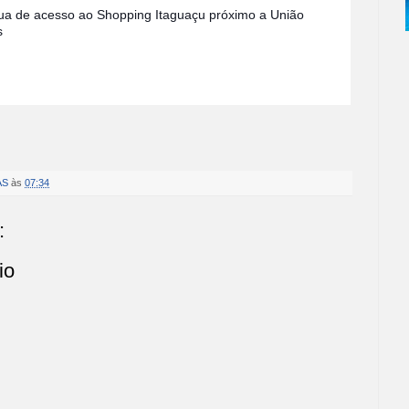
 rua de acesso ao Shopping Itaguaçu próximo a União 
‬ 
AS
às
07:34
:
io