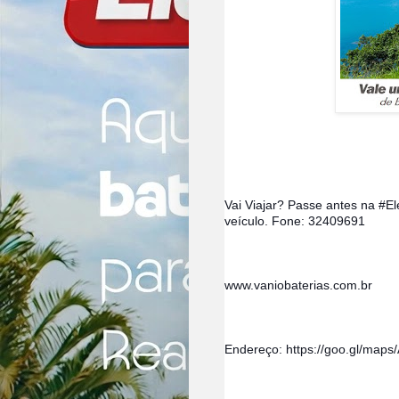
Vai Viajar? Passe antes na #‎E
veículo. Fone: 32409691
www.vaniobaterias.com.br
Endereço: https://goo.gl/map